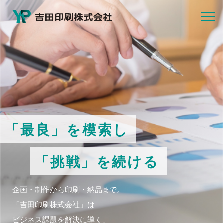
「最良」を模索し
「挑戦」を続ける
企画・制作から印刷・納品まで。
「吉田印刷株式会社」は
ビジネス課題を解決に導く、