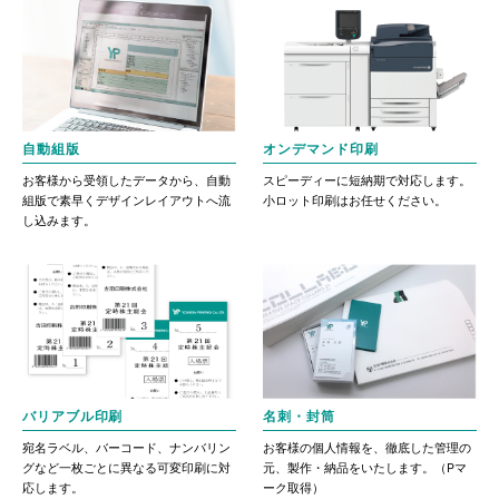
自動組版
オンデマンド印刷
お客様から受領したデータから、自動
スピーディーに短納期で対応します。
組版で素早くデザインレイアウトへ流
小ロット印刷はお任せください。
し込みます。
バリアブル印刷
名刺・封筒
宛名ラベル、バーコード、ナンバリン
お客様の個人情報を、徹底した管理の
グなど一枚ごとに異なる可変印刷に対
元、製作・納品をいたします。（Pマ
応します。
ーク取得）